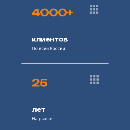
4000+
клиентов
По всей России
ЛКМ
25
ЛКМ
Алкидные смолы
лет
Фталевый ангидрид
На рынке