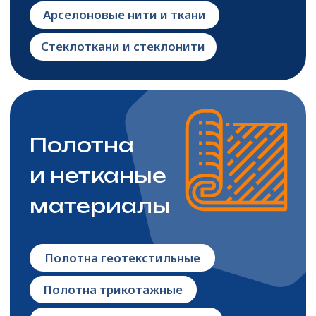
Смазочно-охлаждающие тех. средства
Соль
Пищевая соль
Концентрат минеральный-галит
Прочая