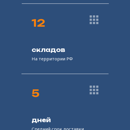
Шины
12
Легковые
складов
Грузовые
На территории РФ
Сельскохозяйственные
Строительные
Большегрузные
5
Нити
и ткани
дней
Средний срок доставки