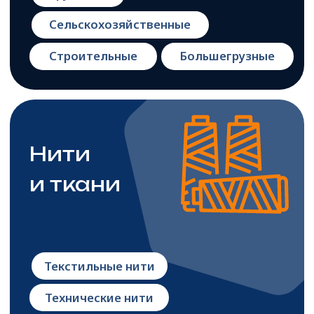
ПЭВД
Полимерные пленки
Воски
и смазки
Воски защитные
Модельные составы
Парафиновая эмульсия
Парафины и воска свечные