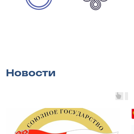
Санкт-
Петербург
196247, г. Санкт-Петербург, Ленинский
пр., д. 160, оф. 304
© 2002-2026 ООО "Белнефтехим-РОС"
+7 (495) 4 193 193
spb@belneftehim-ros.ru
Новости
Ростов-на-Дону
344011, г. Ростов-на-Дону,
Доломановский пер. д.55В, оф.302
+7 (495) 4 193 193