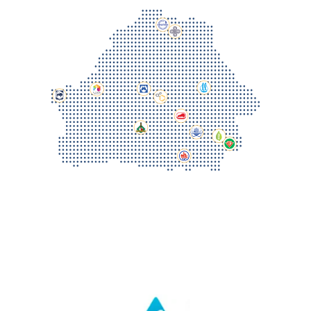
Поставки со
склада в РФ
При наличии продукции на
складах
в