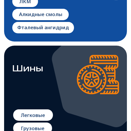
Волокна
Нитрон
Волокна полиэфирные
Стекловолокно
Полимеры
и пленки