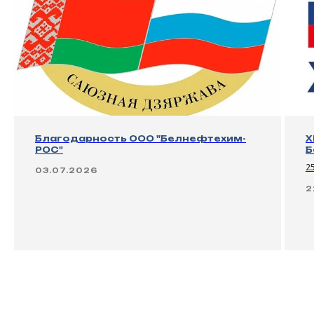
rnd@belneftehim-ros.ru
Благодарность ООО "Белнефтехим-
X
РОС"
Б
2
03.07.2026
2
Сделать заказ
О компании
Продукция
Новости