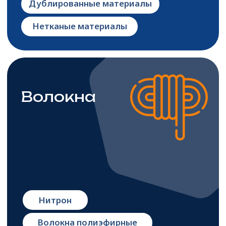
нефтехимия
Криолит
Акрилонитрил (НАК)