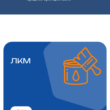
Текстильные нити
Технические нити
Арселоновые нити и ткани
Стеклоткани и стеклонити
Полотна
и нетканые
материалы
Полотна геотекстильные
Полотна трикотажные
Дублированные материалы
Нетканые материалы